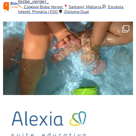
bisbe_verger_
Col•legi Bisbe Verger
Santanyí, Mallorca
Escoleta,
Infantil, Primària i ESO
Diploma Dual