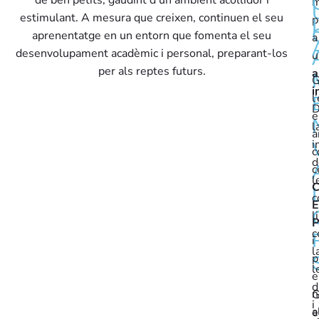
m
estimulant. A mesura que creixen, continuen el seu
p
aprenentatge en un entorn que fomenta el seu
a
desenvolupament acadèmic i personal, preparant-los
u
per als reptes futurs.
a
G
i
l
D
e
l
a
i
c
d
c
l
C
c
E
l
P
c
i
l
p
l
e
d
n
G
i
a
e