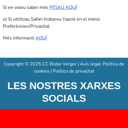
Si en voleu saber més
PITJAU AQUÍ
e) Si utilitzau Safari trobareu l’opció en el menú
Preferències/Privacitat.
Més informació
AQUÍ
Copyright © 2025
CC Bisbe Verger
| Avís legal:
Política de
cookies
|
Política de privacitat
LES NOSTRES XARXES
SOCIALS